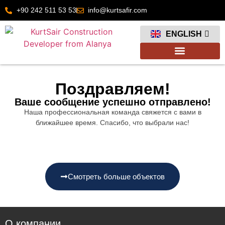
+90 242 511 53 53
info@kurtsafir.com
FRANÇAIS
العربية
ENGLISH
TÜRKÇE
Поздравляем!
Ваше сообщение успешно отправлено!
Наша профессиональная команда свяжется с вами в
ближайшее время. Спасибо, что выбрали нас!
Смотреть больше объектов
О компании