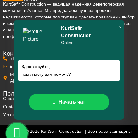
KurtSafir Construction — ведущая надёжная девелоперская
компания в Аланье. Мы предлагаем лучшие проекты
недвижимости, которые помогут вам сделать правильный выбор
и комфортно обустроить своё будущее в Турции. Ознакомьтесь
×
KurtSafir
с нашими объектами и убедитесь в высоком качестве и
Construction
профессионализме нашей работы.
Online
Контакты KurtSafir
+90 242 511 53 53
info@kurtsafir.com
Здравствуйте,
чем я могу вам помочь?
Mahmutlar Mh. Barbaros Cd. Euro Residence 5 No:30/C
ALANYA
Полезные ссылки
О нас
Начать чат
Contact
Условия и положения
Copyright © 2026 KurtSafir Construction | Все права защищены.