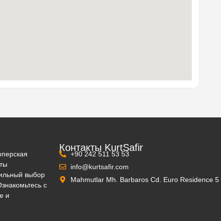
Контакты KurtSafir
оперская
+90 242 511 53 53
кты
info@kurtsafir.com
вильный выбор
Mahmutlar Mh. Barbaros Cd. Euro Residence 
Ознакомьтесь с
е и