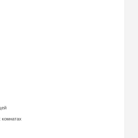
цей
х комнатах