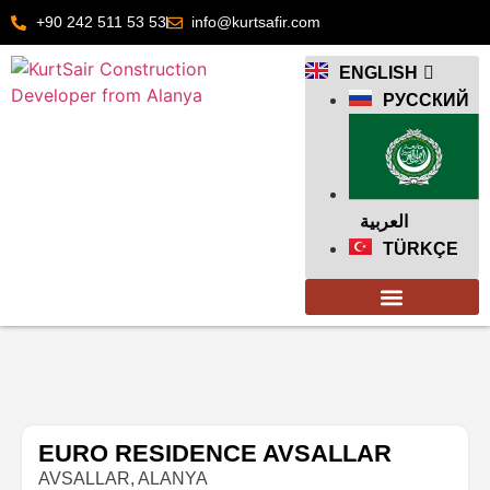
+90 242 511 53 53
info@kurtsafir.com
ENGLISH
РУССКИЙ
العربية
TÜRKÇE
EURO RESIDENCE AVSALLAR
AVSALLAR, ALANYA